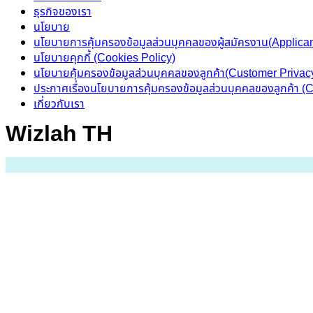
ธุรกิจของเรา
นโยบาย
นโยบายการคุ้มครองข้อมูลส่วนบุคคลของผู้สมัครงาน(Applican
นโยบายคุกกี้ (Cookies Policy)
นโยบายคุ้มครองข้อมูลส่วนบุคคลของลูกค้า(Customer Privacy
ประกาศเรื่องนโยบายการคุ้มครองข้อมูลส่วนบุคคลของลูกค้า (
เกี่ยวกับเรา
Wizlah TH